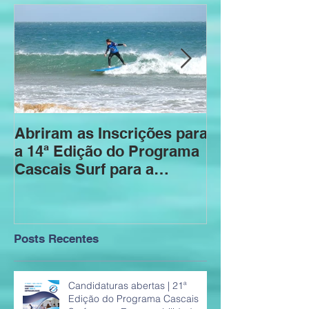
Abriram as Inscrições para
Inscrições abe
a 14ª Edição do Programa
Edição Progr
Cascais Surf para a
Surf para a
Empregabilidade
Empregabilid
Posts Recentes
Candidaturas abertas | 21ª
Edição do Programa Cascais