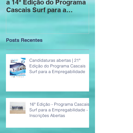
a 14ª Edição do Programa
Edição Progr
Cascais Surf para a
Surf para a
Empregabilidade
Empregabilid
Posts Recentes
Candidaturas abertas | 21ª
Edição do Programa Cascais
Surf para a Empregabilidade
16ª Edição - Programa Cascais
Surf para a Empregabilidade -
Inscrições Abertas