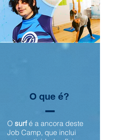
O que é?
O
surf
é a ancora deste
Job Camp, que inclui