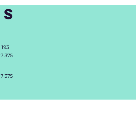
OS
1 193
07 375
07 375