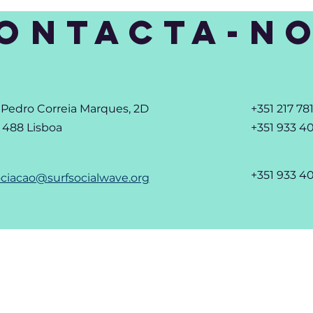
ONTACTA-N
 Pedro Correia Marques, 2D
+351 217 78
- 488 Lisboa
+351 933 4
+351 933 4
ciacao@surfsocialwave.org
Disclaimer
© Copyright 2026
Associação Surf Social Wave