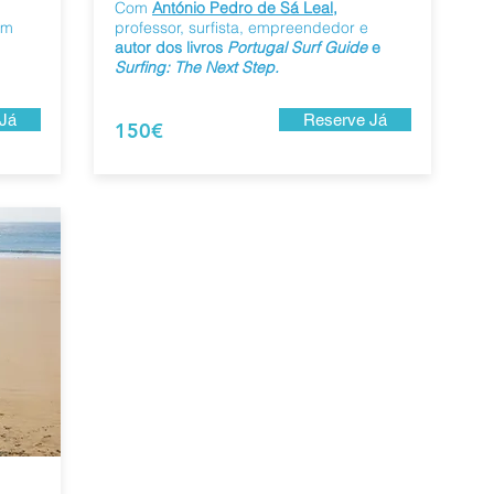
Com
António Pedro de Sá Leal
,
um
professor, surfista,
empreendedor e
autor dos livros
Portugal Surf Guide
e
Surfing: The Next Step.
Já
Reserve Já
150€