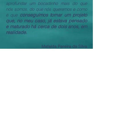
aprofundar um bocadinho mais do que
nós somos, do que nós queremos e como
conseguimos tornar um projeto
é que
que, no meu caso, já estava pensado
e maturado há cerca de dois anos, em
realidade.
Mafalda Pereira da Silva
2ª Edição
O
muda a minha vida quase
programa
instantaneamente.
Eu sinto-me mais
próximo de concretizar o meu plano e de
ser bem sucedido.
Mário Vidal
2ª Edição
F
oi bom, foi encontrar pessoas novas, ter
ter outra motivação e o
um grupo novo,
Surf vem ajudar
muito isso sem dúvida.