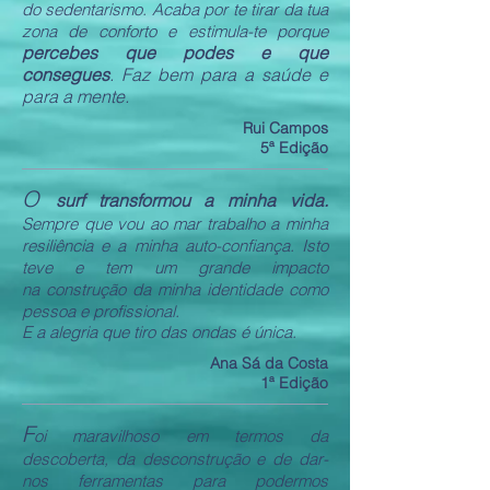
do sedentarismo. Acaba por te tirar da tua
zona de conforto e estimula-te porque
percebes que podes e que
consegues
. Faz bem para a saúde e
para a mente.
Rui Campos
5ª Edição
O
surf transformou a minha vida.
Sempre que vou ao mar trabalho a minha
resiliência e a minha auto-confiança. Isto
teve e tem um grande impacto
na construção da minha identidade como
pessoa e profissional.
E a alegria que tiro das ondas é única.
Ana Sá da Costa
1ª Edição
F
oi maravilhoso em termos da
descoberta, da desconstrução e de dar-
nos ferramentas para podermos