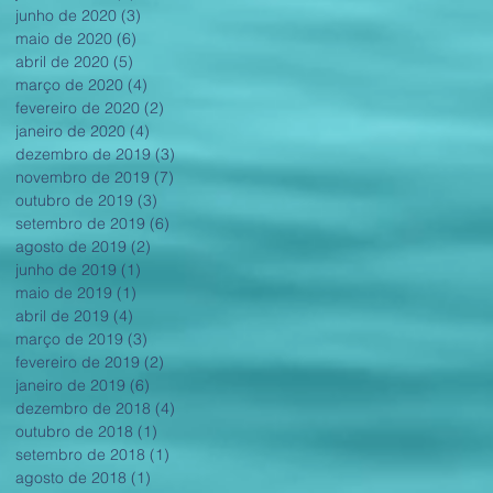
junho de 2020
(3)
3 posts
maio de 2020
(6)
6 posts
abril de 2020
(5)
5 posts
março de 2020
(4)
4 posts
fevereiro de 2020
(2)
2 posts
janeiro de 2020
(4)
4 posts
dezembro de 2019
(3)
3 posts
novembro de 2019
(7)
7 posts
outubro de 2019
(3)
3 posts
setembro de 2019
(6)
6 posts
agosto de 2019
(2)
2 posts
junho de 2019
(1)
1 post
maio de 2019
(1)
1 post
abril de 2019
(4)
4 posts
março de 2019
(3)
3 posts
fevereiro de 2019
(2)
2 posts
janeiro de 2019
(6)
6 posts
dezembro de 2018
(4)
4 posts
outubro de 2018
(1)
1 post
setembro de 2018
(1)
1 post
agosto de 2018
(1)
1 post