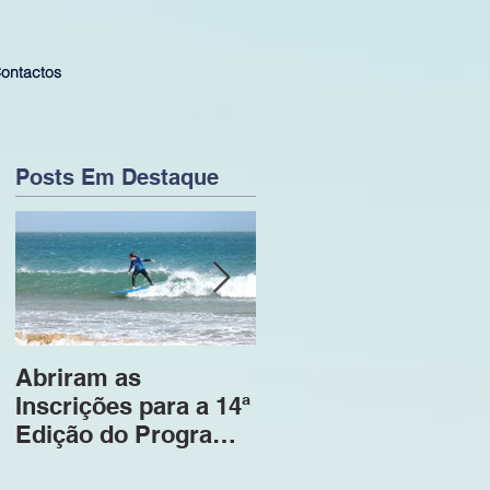
ontactos
Posts Em Destaque
Abriram as
Inscrições abertas -
Inscrições para a 14ª
13ª Edição Program
Edição do Programa
Cascais Surf para a
Cascais Surf para a
Empregabilidade